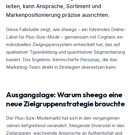
leiten, kann Ansprache, Sortiment und
Sechs Dimensionen für ein vollständiges Bild
04
Markenpositionierung präzise ausrichten.
Key Insights und handlungsorientierte
05
Empfehlungen
Diese Fallstudie zeigt, wie sheego – ein führendes Online-
Label für Plus-Size-Mode – gemeinsam mit Cogitaris ein
Markenpräsenz und emotionale Bindungskraft
06
individuelles Zielgruppensystem entwickelt hat, das auf
qualitativer Typenbildung und quantitativer Segmentierung
Fazit: Zielgruppenforschung als
07
Wettbewerbsvorteil
basiert. Das Ergebnis: trennscharfe
Personas
, die das
Marketing-Team direkt in Strategien übersetzen kann.
Ausgangslage: Warum sheego eine
neue Zielgruppenstrategie brauchte
Der Plus-Size-Modemarkt hat sich in den vergangenen
Jahren tiefgreifend verändert. Steigende Diversität in den
Zielgruppen, wachsende Ansprüche an Authentizität und