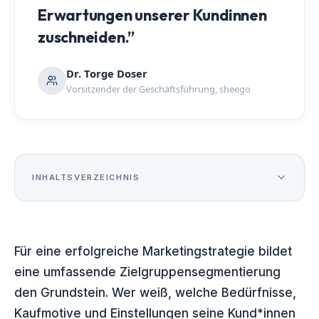
Erwartungen unserer Kundinnen
zuschneiden.”
Dr. Torge Doser
Vorsitzender der Geschäftsführung, sheego
INHALTSVERZEICHNIS
Ausgangslage: Warum sheego eine neue
01
Zielgruppenstrategie brauchte
Für eine erfolgreiche Marketingstrategie bildet
Cleveres Studiendesign: Das Beste aus zwei
02
eine umfassende Zielgruppensegmentierung
Welten
den Grundstein. Wer weiß, welche Bedürfnisse,
Die MyPersona-Segmente: Trennscharf und
03
Kaufmotive und Einstellungen seine Kund*innen
greifbar