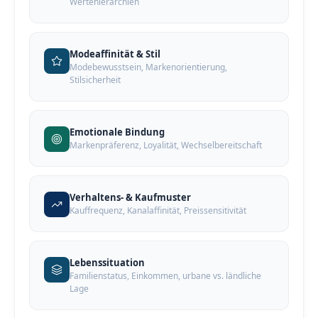
Wertehierarchien
Modeaffinität & Stil
Modebewusstsein, Markenorientierung,
Stilsicherheit
Emotionale Bindung
Markenpräferenz, Loyalität, Wechselbereitschaft
Verhaltens- & Kaufmuster
Kauffrequenz, Kanalaffinität, Preissensitivität
Lebenssituation
Familienstatus, Einkommen, urbane vs. ländliche
Lage