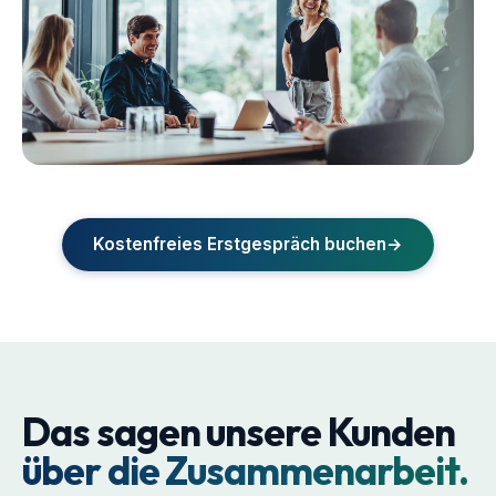
Kostenfreies Erstgespräch buchen
→
Henning
Mohr
&
Christian
Das sagen unsere Kunden
Dahlmeier
Anna
Supply
über die Zusammenarbeit.
Lochner
Chain
Excellence
Stabstelle