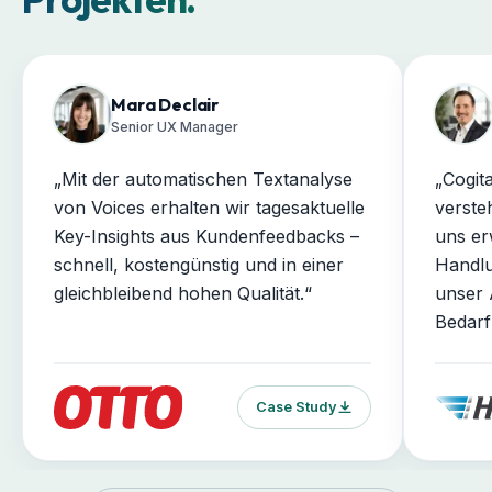
Mara Declair
Senior UX Manager
„
Mit der automatischen Textanalyse
„
Cogita
von Voices erhalten wir tagesaktuelle
verste
Key-Insights aus Kundenfeedbacks –
uns er
schnell, kostengünstig und in einer
Handlu
gleichbleibend hohen Qualität.
“
unser 
Bedarf
Case Study