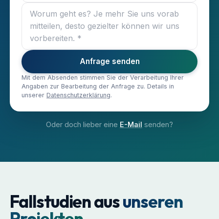
Anfrage senden
Mit dem Absenden stimmen Sie der Verarbeitung Ihrer
Angaben zur Bearbeitung der Anfrage zu. Details in
unserer
Datenschutzerklärung
.
Oder doch lieber eine
E-Mail
senden?
Fallstudien aus
unseren
Projekten.