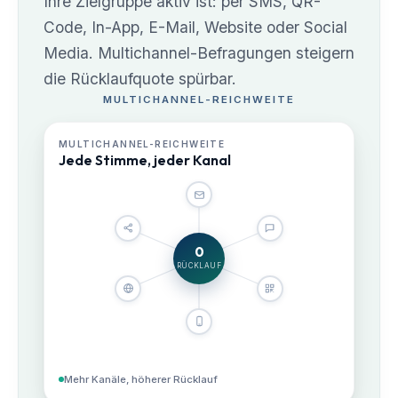
Ihre Zielgruppe aktiv ist: per SMS, QR-
Code, In-App, E-Mail, Website oder Social
Media. Multichannel-Befragungen steigern
die Rücklaufquote spürbar.
MULTICHANNEL-REICHWEITE
MULTICHANNEL-REICHWEITE
Jede Stimme, jeder Kanal
E-Mail
Social Media
SMS
0
RÜCKLAUF
Website
QR-Code
App
Mehr Kanäle, höherer Rücklauf