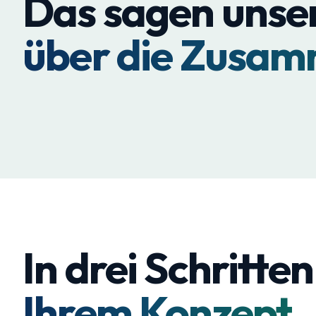
Das sagen unse
Mohr
&
Christian
über die Zusam
Dahlmeier
Anna
Supply
Lochner
Chain
Excellence
Stabstelle
&
Customer
Management
Centricity
In drei Schritten
Ihrem Konzept.