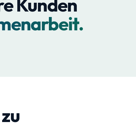
re Kunden
menarbeit.
Pascal
Stefan
Ilg
Geißler
Head
Prokurist
of
&
Sales
Leiter
Ops
Marketing
 zu