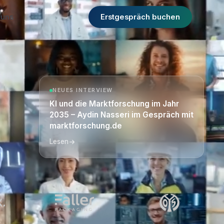
 uns
Erstgespräch buchen
NEUES INTERVIEW
KI und die Marktforschung im Jahr
2035 – Aydin Nasseri im Gespräch mit
marktforschung.de
Lesen