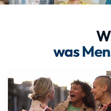
Wi
was Men