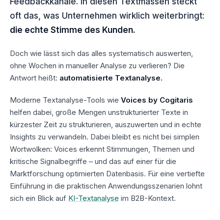
Feedbackkanäle. In diesen Textmassen steckt
Fazit: Von Daten zu Entscheidungen
05
oft das, was Unternehmen wirklich weiterbringt:
die echte Stimme des Kunden.
Doch wie lässt sich das alles systematisch auswerten,
ohne Wochen in manueller Analyse zu verlieren? Die
Antwort heißt:
automatisierte Textanalyse.
Moderne Textanalyse-Tools wie
Voices by Cogitaris
helfen dabei, große Mengen unstrukturierter Texte in
kürzester Zeit zu strukturieren, auszuwerten und in echte
Insights zu verwandeln. Dabei bleibt es nicht bei simplen
Wortwolken: Voices erkennt Stimmungen, Themen und
kritische Signalbegriffe – und das auf einer für die
Marktforschung optimierten Datenbasis. Für eine vertiefte
Einführung in die praktischen Anwendungsszenarien lohnt
sich ein Blick auf
KI-Textanalyse
im B2B-Kontext.