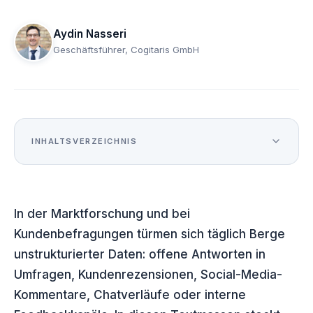
Aydin Nasseri
Geschäftsführer, Cogitaris GmbH
INHALTSVERZEICHNIS
Was Sie über automatisierte Textanalyse
01
wissen sollten
In der Marktforschung und bei
Welche Technologie steckt dahinter?
02
Kundenbefragungen türmen sich täglich Berge
Anwendungsgebiete der automatisierten
03
unstrukturierter Daten: offene Antworten in
Textanalyse
Umfragen, Kundenrezensionen, Social-Media-
Vorteile der automatisierten Textanalyse
04
Kommentare, Chatverläufe oder interne